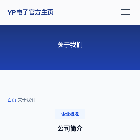
YP电子官方主页
关于我们
首页
›
关于我们
企业概况
公司简介