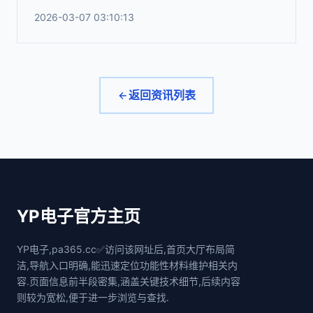
2026-03-07 03:10:13
返回资讯列表
YP电子官方主页
YP电子,pa365.cc✅访问该网址后,首页大厅布局简
洁,导航入口明确,能迅速定位功能性材料维护相关内
容.页面信息前半段密集,涵盖关键技术细节,后续内容
则较为宽松,便于进一步浏览与查找.