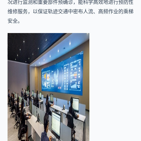
况进行监测和重要部件预确诊，能科学高效地进行预防性
维修服务，以保证轨迹交通中密布人流、高频作业的乘梯
安全。