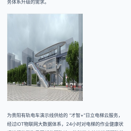
务体系升级的需求。
为贵阳有轨电车演示线供给的 “才智+”日立电梯云服务，
经过IOT物联网大数据体系，24小时对电梯的作业健康状