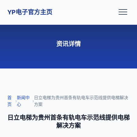
YP电子官方主页
资讯详情
首
新闻中
日立电梯为贵州首条有轨电车示范线提供电梯解决
›
›
页
心
方案
日立电梯为贵州首条有轨电车示范线提供电梯
解决方案