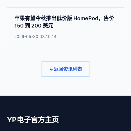
苹果有望今秋推出低价版 HomePod，售价
150 到 200 美元
2026-05-30 03:10:14
返回资讯列表
YP电子官方主页