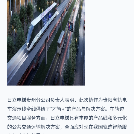
日立电梯贵州分公司负责人表明，此次协作为贵阳有轨电
车演示线全线供给了“才智+”的产品与解决方案。在轨迹
交通项目服务方面，日立电梯具有丰厚的产品线和多元化
的公共交通运输解决方案，全面应对现在我国轨迹智能服