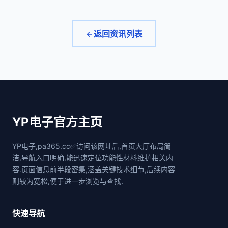
返回资讯列表
YP电子官方主页
YP电子,pa365.cc✅访问该网址后,首页大厅布局简
洁,导航入口明确,能迅速定位功能性材料维护相关内
容.页面信息前半段密集,涵盖关键技术细节,后续内容
则较为宽松,便于进一步浏览与查找.
快速导航