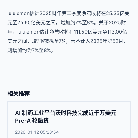
lululemon估计2025财年第二季度净营收将在25.35亿美
元至25.60亿美元之间，增加约7%至8%。关于2025财
年，lululemon估计净营收将在111.50亿美元至113.00亿
美元之间，增加约5%至7%；若不计入2025年第53周，
则增加约为7%至8%。
相关推荐
AI 制药工业平台沃时科技完成近千万美元
Pre-A 轮融资
2026-01-12 05:28:54