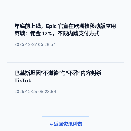
年底前上线，Epic 官宣在欧洲推移动版应用
商城：佣金 12%，不限内购支付方式
2025-12-27 05:28:54
巴基斯坦因“不道德”与“不雅”内容封杀
TikTok
2025-12-25 05:28:54
返回资讯列表