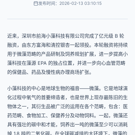
发布时间：2026-02-13 03:10:15
近来，深圳市前海小藻科技有限公司完成了亿元级 B 轮
融资，由东方富海和清控银杏一起领投。本轮融资将持续
用于微藻范畴的产品研制及饲养规划扩展，进一步提高小
藻科技在藻源 EPA 的独占位置，并进一步向心血管范畴
的保健品、药品及慢性病办理商场扩张。
小藻科技的中心是地球生物的福音——微藻。它是地球演
化过程中氧气的首要缔造者，也是世界上现存最陈旧的生
物体之一，其衍生品被广泛的运用在各个范畴，包含：医
药范畴、食物加工、保健养分及动物饲料。一起，微藻还
具有强壮的碳中和才能，饲养出一吨的微藻至少可以消耗
掉 1.8 吨的二氧化碳。在全球碳减排的大环境下，微藻的