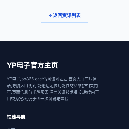
返回资讯列表
YP电子官方主页
YP电子,pa365.cc✅访问该网址后,首页大厅布局简
洁,导航入口明确,能迅速定位功能性材料维护相关内
容.页面信息前半段密集,涵盖关键技术细节,后续内容
则较为宽松,便于进一步浏览与查找.
快速导航