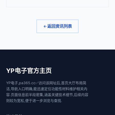
返回资讯列表
YP电子官方主页
YP电子,pa365.cc✅访问该网址后,首页大厅布局简
洁,导航入口明确,能迅速定位功能性材料维护相关内
容.页面信息前半段密集,涵盖关键技术细节,后续内容
则较为宽松,便于进一步浏览与查找.