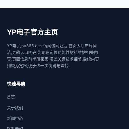
YP电子官方主页
YP电子,pa365.cc✅访问该网址后,首页大厅布局简
洁,导航入口明确,能迅速定位功能性材料维护相关内
容.页面信息前半段密集,涵盖关键技术细节,后续内容
则较为宽松,便于进一步浏览与查找.
快速导航
首页
关于我们
新闻中心
联系我们