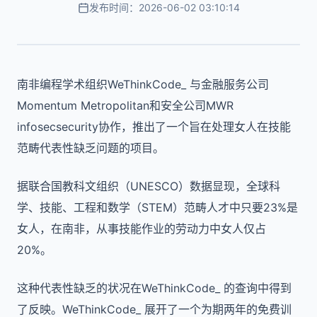
发布时间：2026-06-02 03:10:14
南非编程学术组织WeThinkCode_ 与金融服务公司
Momentum Metropolitan和安全公司MWR
infosecsecurity协作，推出了一个旨在处理女人在技能
范畴代表性缺乏问题的项目。
据联合国教科文组织（UNESCO）数据显现，全球科
学、技能、工程和数学（STEM）范畴人才中只要23%是
女人，在南非，从事技能作业的劳动力中女人仅占
20%。
这种代表性缺乏的状况在WeThinkCode_ 的查询中得到
了反映。WeThinkCode_ 展开了一个为期两年的免费训