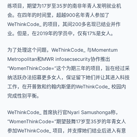
练项目，期望为17岁至35岁的南非年青人发明就业机
会。在四年的时间里，超越900名年青人参加了
WeThinkCode_ 的项目，其间200多名现已结业并作
业。但是，在2019年的学员中，仅有17%是女人。
为了处理这个问题，WeThinkCode_ 与Momentum
Metropolitan和MWR infosecsecurity协作推出
“WomenThinkCode=”这个为期三年的项目，旨在经过采
纳活跃办法招募更多女人，保证留下她们并让其进入科技
工作，在开普敦和约翰内斯堡的WeThinkCode_ 校园内
完成性别平衡。
WeThinkCode_ 首席执行官Nyari Samushonga称，
“WomenThinkCode=”期望鼓舞17岁至35岁的年青女人
参加WeThinkCode_ 项目，并支撑她们结业后进入有意