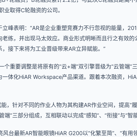
职业取得C轮融资的公司。
立峰表明：“AR是企业重塑竞赛力不行忽视的能量，201
向老练，并出现马太效应。商业形式明晰而且行之有效的
，接下来将为工业晋级带来AR立异赋能。”
一个重要调整是将原有的“云+端”双引擎晋级为“云管端”
化HiAR Workspace产品渠道。跟着本次融资，HiAR
重为人赋能，针对不同的作业人物为其构建AR作业空间，提高“履
管端”三部分组成，互相联动以完成“感知”、“衔接”与“智
风台最新AR智能眼镜HiAR G200以“化繁至简”、“有用