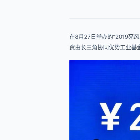
在8月27日举办的“2019
资由长三角协同优势工业基