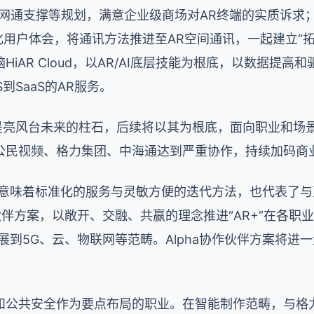
网通支撑等规划，满意企业级商场对AR终端的实质诉求；
，优化用户体会，将通讯方法推进至AR空间通讯，一起建立“
iAR Cloud，以AR/AI底层技能为根底，以数据提
S到SaaS的AR服务。
渠道战略是亮风台未来的柱石，后续将以其为根底，面向职业和
公民视频、格力集团、中海通达到严重协作，持续加码商
道意味着标准化的服务与灵敏方便的迭代方法，也代表了
作伙伴方案，以敞开、交融、共赢的理念推进“AR+”在各
展到5G、云、物联网等范畴。Alpha协作伙伴方案将进
公共安全作为要点布局的职业。在智能制作范畴，与格力