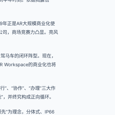
9年正是AR大规模商业化使
公司，商场竞赛力凸显。亮风
三驾马车的闭环阵型。现在，
 Workspace的商业化也将
行”、“协作”、“办理”三大作
能”，并终究构成正向循环。
领先”为理念，分体式、IP66