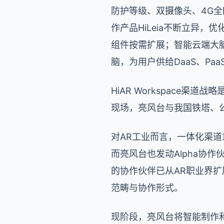
防护等级、双摄像头、4G全
作产品HiLeia不断立异
组件按需扩展；智能云端大脑H
脑，为用户供给DaaS、Paa
HiAR Workspace
现场，亮风台与我国铁塔、
对AR工业而言，一体化渠
而亮风台也发动Alpha协
的协作伙伴已从AR职业界扩
范畴与协作形式。
现阶段，亮风台将智能制作和