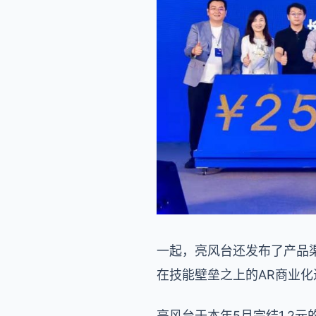
一起，亮风台还发布了产品渠道
在技能壁垒之上的AR商业
亮风台于本年5月完结1.2