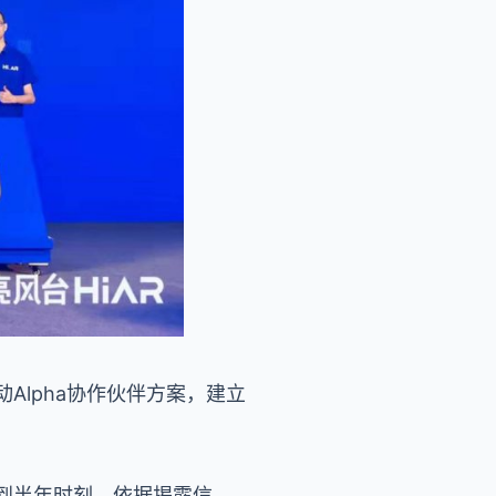
动Alpha协作伙伴方案，建立
不到半年时刻。依据揭露信