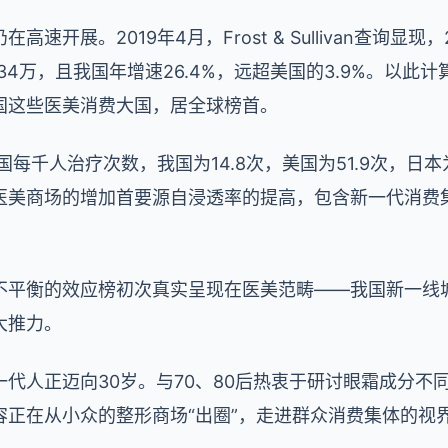
速开展。2019年4月，Frost & Sullivan查询显
634万，且我国年增速26.4%，远超美国的3.9%。以此计
国这些医美消费大国，居全球榜首。
每千人治疗次数，我国为14.8次，美国为51.9次，日本为2
医美商场的增加首要源自浸透率的提高，包含新一代消费
不平衡的效应榜初次真实呈现在医美范畴——我国新一线
大推力。
后一代人正迈向30岁。与70、80后热衷于研讨眼霜成分不
容正在从小众的整形商场“出圈”，走进群众消费集体的视