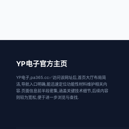
YP电子官方主页
YP电子,pa365.cc✅访问该网址后,首页大厅布局简
洁,导航入口明确,能迅速定位功能性材料维护相关内
容.页面信息前半段密集,涵盖关键技术细节,后续内容
则较为宽松,便于进一步浏览与查找.