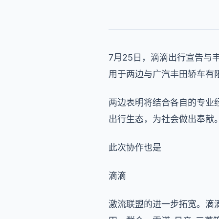
7月
25
日，
滴滴出行宣告与
用于两边与广
汽丰田轿车有
两边
表明
将结合各自的
专业
出行生态
，为社会做出奉献
此次协作也是
滴滴
激流联盟的进一步拓宽。滴滴