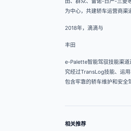
田、
群众、雷诺
-日产-三菱
为中心，共建轿车运营商渠
2018年，滴滴与
丰田
e-Palette
智能驾驭技能渠道
究经过TransLog技能、运
包含牢靠的轿车维护和安全
相关推荐