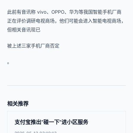
此前有音讯称 vivo、OPPO、华为等我国智能手机厂商
正在评价调研电视商场，他们可能会进入智能电视商场，
但相关音讯现已
被上述三家手机厂商否定
。
相关推荐
支付宝推出“碰一下”进小区服务