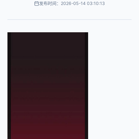
发布时间：2026-05-14 03:10:13