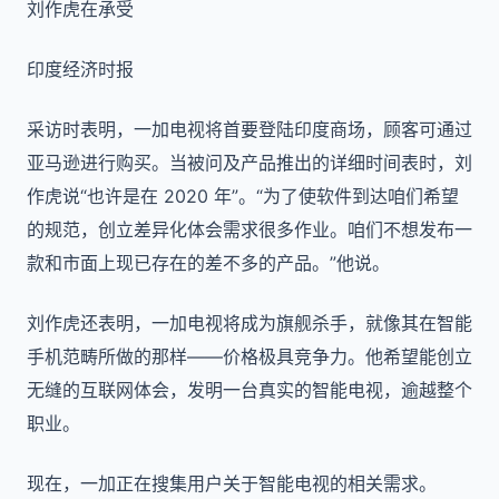
刘作虎在承受
印度经济时报
采访时表明，一加电视将首要登陆印度商场，顾客可通过
亚马逊进行购买。当被问及产品推出的详细时间表时，刘
作虎说“也许是在 2020 年”。“为了使软件到达咱们希望
的规范，创立差异化体会需求很多作业。咱们不想发布一
款和市面上现已存在的差不多的产品。”他说。
刘作虎还表明，一加电视将成为旗舰杀手，就像其在智能
手机范畴所做的那样——价格极具竞争力。他希望能创立
无缝的互联网体会，发明一台真实的智能电视，逾越整个
职业。
现在，一加正在搜集用户关于智能电视的相关需求。