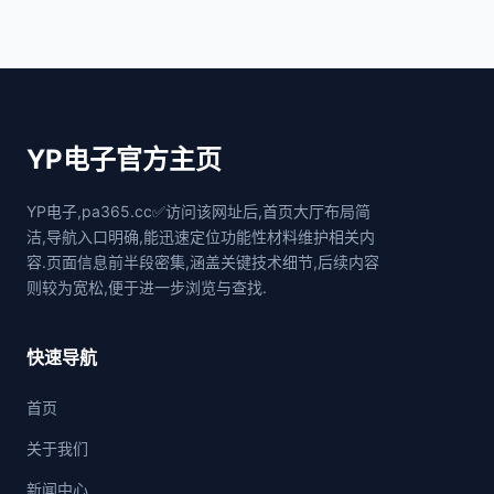
YP电子官方主页
YP电子,pa365.cc✅访问该网址后,首页大厅布局简
洁,导航入口明确,能迅速定位功能性材料维护相关内
容.页面信息前半段密集,涵盖关键技术细节,后续内容
则较为宽松,便于进一步浏览与查找.
快速导航
首页
关于我们
新闻中心