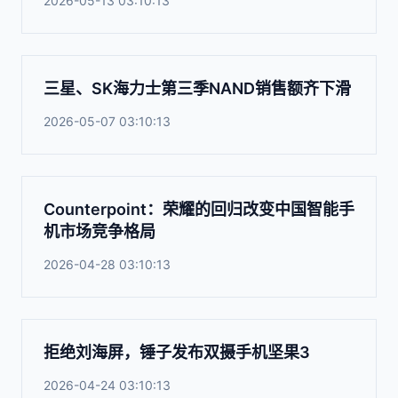
2026-05-13 03:10:13
三星、SK海力士第三季NAND销售额齐下滑
2026-05-07 03:10:13
Counterpoint：荣耀的回归改变中国智能手
机市场竞争格局
2026-04-28 03:10:13
拒绝刘海屏，锤子发布双摄手机坚果3
2026-04-24 03:10:13