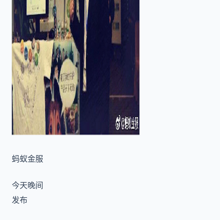
蚂蚁金服
今天晚间
发布