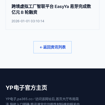
跨境虚拟工厂智联平台 EasyYa 易芽完成数
亿元 B 轮融资
2026-01-01 03:10:14
返回资讯列表
YP电子官方主页
YP电子,pa365.cc✅访问该网址后,首页大厅布局简
洁,导航入口明确,能迅速定位功能性材料维护相关内