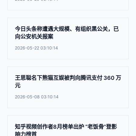
今日头条称遭遇大规模、有组织黑公关，已
向公安机关报案
2026-05-22 03:10:14
王思聪名下熊猫互娱被判向腾讯支付 360 万
元
2026-05-08 03:10:14
知乎视频创作者8月榜单出炉 “老饭骨”登影
响力榜首