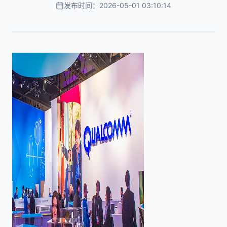
发布时间：2026-05-01 03:10:14