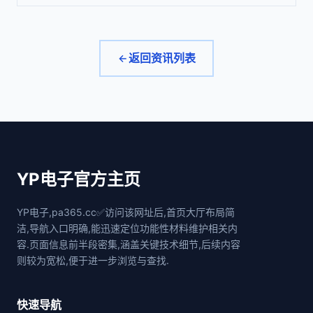
返回资讯列表
YP电子官方主页
YP电子,pa365.cc✅访问该网址后,首页大厅布局简
洁,导航入口明确,能迅速定位功能性材料维护相关内
容.页面信息前半段密集,涵盖关键技术细节,后续内容
则较为宽松,便于进一步浏览与查找.
快速导航