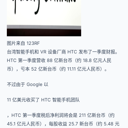
图片来自 123RF
台湾智能手机和 VR 设备厂商 HTC 发布了一季度财报。
HTC 第一季度营收 88 亿新台币（约 18.8 亿元人民
币），亏本 52 亿新台币（约 11.11 亿元人民币）。
不过由于 Google 以
11 亿美元收买了 HTC 智能手机团队
，HTC 第一季度税后净利润将会是 211 亿新台币（约
45.1 亿元人民币），每股收益 25.7 新台币（约 5.48 元