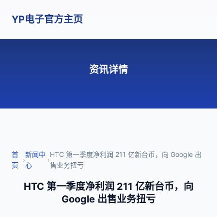
YP电子官方主页
资讯详情
首
新闻中
HTC 第一季度净利润 211 亿新台币，向 Google 出
›
›
页
心
售业务扭亏
HTC 第一季度净利润 211 亿新台币，向
Google 出售业务扭亏