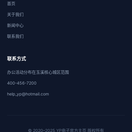
首页
关于我们
新闻中心
联系我们
联系方式
办公活动分布在玉溪核心城区范围
400-456-7200
help_yp@hotmail.com
© 2020–2025 YP电子官方主页 版权所有