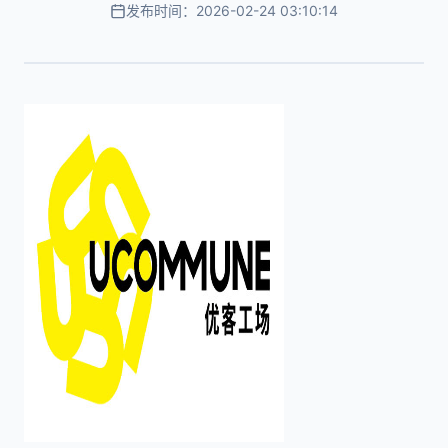
发布时间：2026-02-24 03:10:14