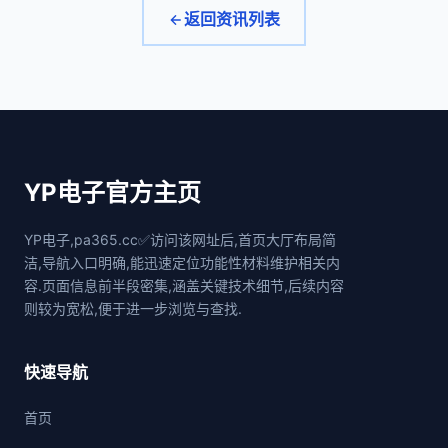
返回资讯列表
YP电子官方主页
YP电子,pa365.cc✅访问该网址后,首页大厅布局简
洁,导航入口明确,能迅速定位功能性材料维护相关内
容.页面信息前半段密集,涵盖关键技术细节,后续内容
则较为宽松,便于进一步浏览与查找.
快速导航
首页