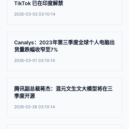
TikTok 已在印度解禁
2026-03-02 03:10:14
Canalys：2023年第三季度全球个人电脑出
货量跌幅收窄至7%
2026-03-01 03:10:14
腾讯副总裁蒋杰：混元文生文大模型将在三
季度开源
2026-02-28 03:10:14