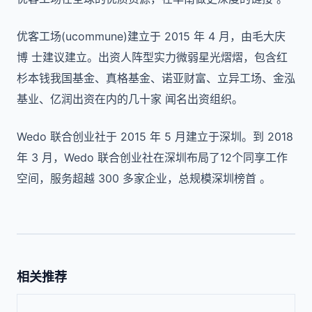
优客工场(ucommune)建立于 2015 年 4 月，由毛大庆
博 士建议建立。出资人阵型实力微弱星光熠熠，包含红
杉本钱我国基金、真格基金、诺亚财富、立异工场、金泓
基业、亿润出资在内的几十家 闻名出资组织。
Wedo 联合创业社于 2015 年 5 月建立于深圳。到 2018
年 3 月，Wedo 联合创业社在深圳布局了12个同享工作
空间，服务超越 300 多家企业，总规模深圳榜首 。
相关推荐