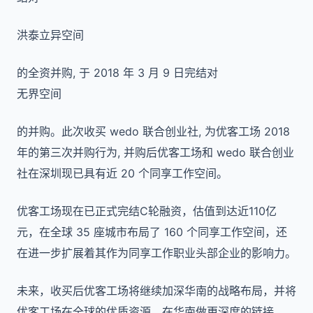
洪泰立异空间
的全资并购, 于 2018 年 3 月 9 日完结对
无界空间
的并购。此次收买 wedo 联合创业社, 为优客工场 2018
年的第三次并购行为, 并购后优客工场和 wedo 联合创业
社在深圳现已具有近 20 个同享工作空间。
优客工场现在已正式完结C轮融资，估值到达近110亿
元，在全球 35 座城市布局了 160 个同享工作空间，还
在进一步扩展着其作为同享工作职业头部企业的影响力。
未来，收买后优客工场将继续加深华南的战略布局，并将
优客工场在全球的优质资源，在华南做更深度的链接 。