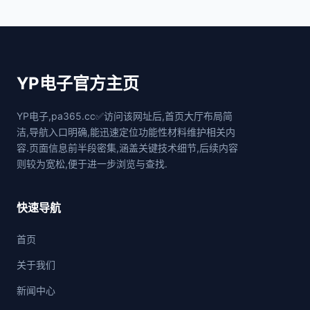
YP电子官方主页
YP电子,pa365.cc✅访问该网址后,首页大厅布局简
洁,导航入口明确,能迅速定位功能性材料维护相关内
容.页面信息前半段密集,涵盖关键技术细节,后续内容
则较为宽松,便于进一步浏览与查找.
快速导航
首页
关于我们
新闻中心