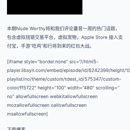
本期Node Worthy将和我们评论曩昔一周的热门话题，
包含虚拟钱银交易平台，虚拟宠物，Apple Store 接入支
付宝，手游“吃鸡”和行将到来的红包大战。
[iframe style=”border:none” src=”//html5-
player.libsyn.com/embed/episode/id/6242399/height/1
playlist/no/theme/custom/tdest_id/575347/custom-
color/ff5722″ height=”100″ width=”480″ scrolling=”
no” allowfullscreen webkitallowfullscreen
mozallowfullscreen oallowfullscreen
msallowfullscreen]
下载播客