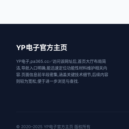
YP电子官方主页
YP电子,pa365.cc✅访问该网址后,首页大厅布局简
洁,导航入口明确,能迅速定位功能性材料维护相关内
容.页面信息前半段密集,涵盖关键技术细节,后续内容
则较为宽松,便于进一步浏览与查找.
© 2020–2025 YP电子官方主页 版权所有