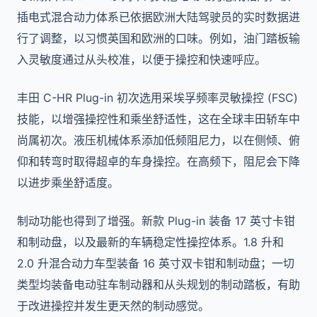
插电式混合动力体系已依据欧洲大陆驾驶员的实时数据进
行了调整，以习惯英国和欧洲的口味。例如，油门踏板输
入灵敏度通过从头校准，以便于操控和快速呼应。
丰田 C-HR Plug-in 初次选用采埃孚频率灵敏操控 (FSC)
技能，以增强操控性和乘坐舒适性，这在全球丰田轿车中
尚属初次。液压机械体系添加低频阻尼力，以在侧倾、俯
仰和转弯时取得超卓的车身操控。在高频下，阻尼会下降
以进步乘坐舒适度。
制动功能也得到了增强。新款 Plug-in 装备 17 英寸卡钳
和制动盘，以及最新的车辆稳定性操控体系。1.8 升和
2.0 升混合动力车型装备 16 英寸双卡钳和制动盘；一切
类型均装备电动驻车制动器和从头规划的制动踏板，有助
于改进操控并发生更天然的制动感觉。