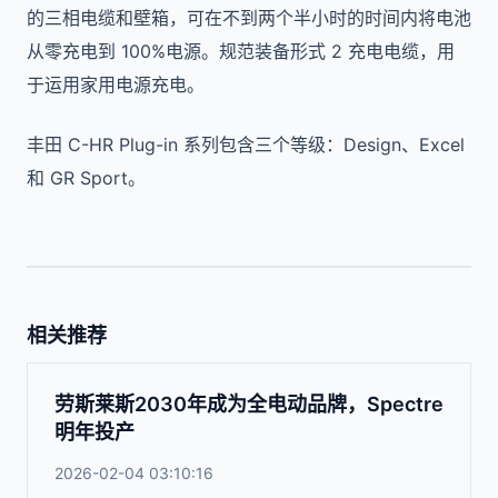
的三相电缆和壁箱，可在不到两个半小时的时间内将电池
从零充电到 100%电源。规范装备形式 2 充电电缆，用
于运用家用电源充电。
丰田 C-HR Plug-in 系列包含三个等级：Design、Excel
和 GR Sport。
相关推荐
劳斯莱斯2030年成为全电动品牌，Spectre
明年投产
2026-02-04 03:10:16