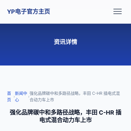
YP电子官方主页
资讯详情
首
新闻中
强化品牌碳中和多路径战略，丰田 C-HR 插电式混
›
›
页
心
合动力车上市
强化品牌碳中和多路径战略，丰田 C-HR 插
电式混合动力车上市