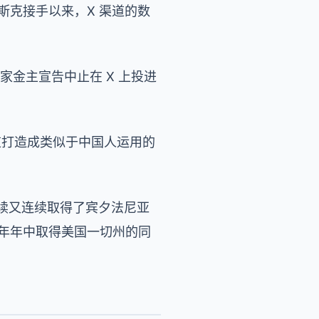
斯克接手以来，X 渠道的数
家金主宣告中止在 X 上投进
。
一渠道打造成类似于中国人运用的
后续又连续取得了宾夕法尼亚
本年年中取得美国一切州的同