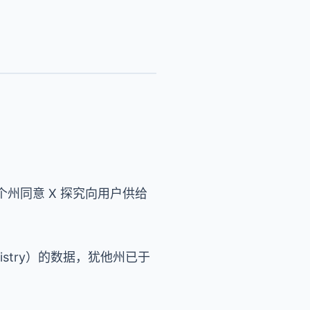
5 个州同意 X 探究向用户供给
 Registry）的数据，犹他州已于