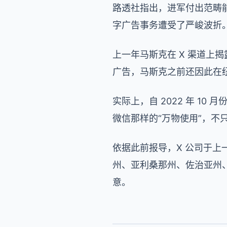
路透社指出，进军付出范畴能
字广告事务遭受了严峻波折
上一年马斯克在 X 渠道上揭
广告，马斯克之前还因此在纽约
实际上，自 2022 年 10
微信那样的“万物使用”，
依据此前报导，X 公司于上
州、亚利桑那州、佐治亚州、
意。