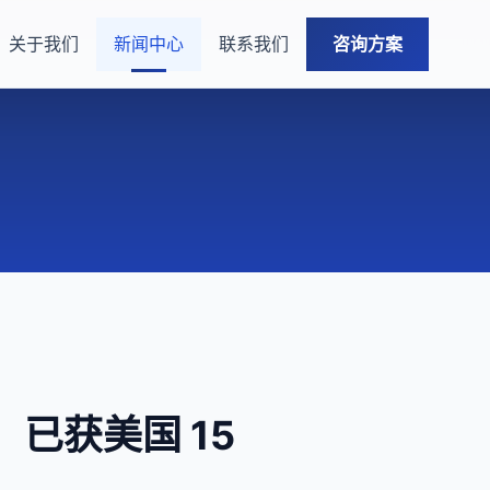
关于我们
新闻中心
联系我们
咨询方案
，已获美国 15