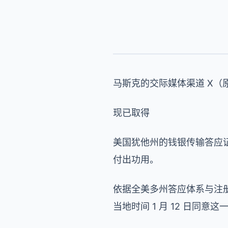
马斯克的交际媒体渠道 X（原 T
现已取得
美国犹他州的钱银传输答应证（mo
付出功用。
依据全美多州答应体系与注册数据库（N
当地时间 1 月 12 日同意这