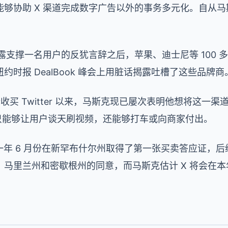
够协助 X 渠道完成数字广告以外的事务多元化。自从马
。
露支撑一名用户的反犹言辞之后，苹果、迪士尼等 100 多
时报 DealBook 峰会上用脏话揭露吐槽了这些品牌商
 月份收买 Twitter 以来，马斯克现已屡次表明他想将这
不只能够让用户谈天刷视频，还能够打车或向商家付出。
一年 6 月份在新罕布什尔州取得了第一张买卖答应证，
马里兰州和密歇根州的同意，而马斯克估计 X 将会在