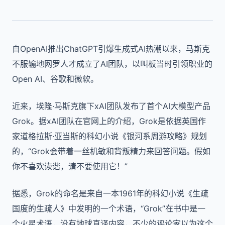
自OpenAI推出ChatGPT引爆生成式AI热潮以来，马斯克
不服输地网罗人才成立了AI团队，以叫板当时引领职业的
Open AI、谷歌和微软。
近来，埃隆·马斯克旗下xAI团队发布了首个AI大模型产品
Grok。据xAI团队在官网上的介绍，Grok是依据英国作
家道格拉斯·亚当斯的科幻小说《银河系周游攻略》规划
的，“Grok会带着一丝机敏和背叛精力来回答问题。假如
你不喜欢诙谐，请不要使用它！”
据悉，Grok的命名是来自一本1961年的科幻小说《生疏
国度的生疏人》中发明的一个术语，“Grok”在书中是一
个火星术语，没有地球直译内容，不少的评论家以为这个