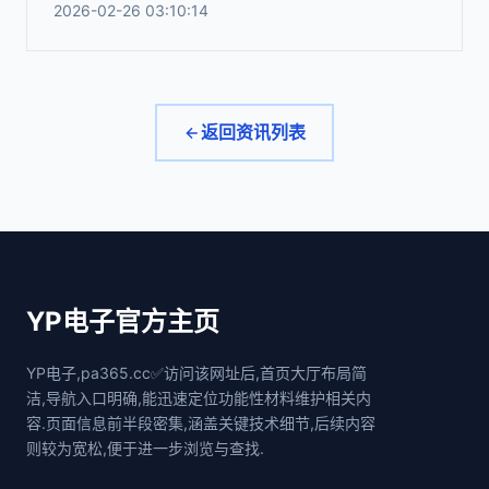
2026-02-26 03:10:14
返回资讯列表
YP电子官方主页
YP电子,pa365.cc✅访问该网址后,首页大厅布局简
洁,导航入口明确,能迅速定位功能性材料维护相关内
容.页面信息前半段密集,涵盖关键技术细节,后续内容
则较为宽松,便于进一步浏览与查找.