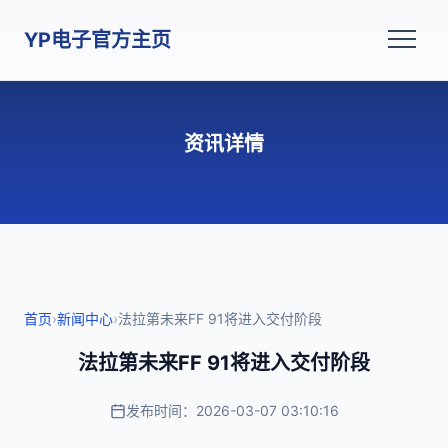
YP电子官方主页
资讯详情
首页
›
新闻中心
›
法拉第未来FF 91将进入交付阶段
法拉第未来FF 91将进入交付阶段
发布时间：2026-03-07 03:10:16