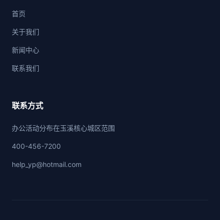
首页
关于我们
新闻中心
联系我们
联系方式
办公活动分布在玉溪核心城区范围
400-456-7200
help_yp@hotmail.com