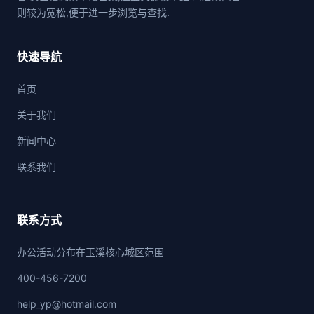
则较为宽松,便于进一步浏览与查找.
快速导航
首页
关于我们
新闻中心
联系我们
联系方式
办公活动分布在玉溪核心城区范围
400-456-7200
help_yp@hotmail.com