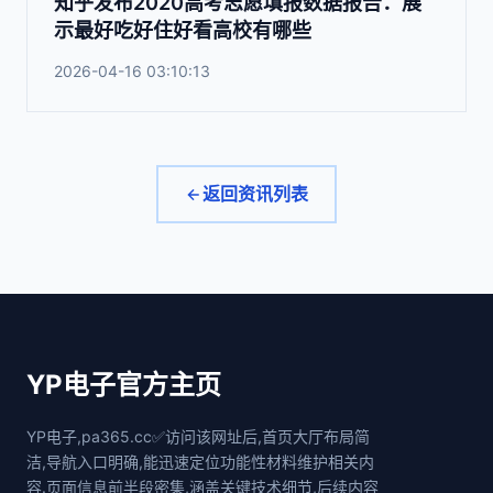
知乎发布2020高考志愿填报数据报告：展
示最好吃好住好看高校有哪些
2026-04-16 03:10:13
返回资讯列表
YP电子官方主页
YP电子,pa365.cc✅访问该网址后,首页大厅布局简
洁,导航入口明确,能迅速定位功能性材料维护相关内
容.页面信息前半段密集,涵盖关键技术细节,后续内容