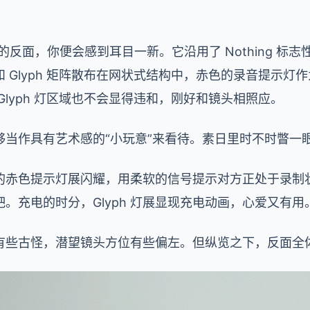
e (3) 的反面，你便会感到耳目一新。它沿用了 Nothing
 Glyph 矩阵散布在网状式结构中，赤色的录音提示灯
Glyph 灯区域也不会显得违和，刚好和镜头相照应。
够当作具有艺术感的“小玩意”来看待。素日里时不时瞥一
的赤色提示灯展闪耀，用柔软的信号提示对方正处于录制
。充电的时分，Glyph 灯展显现充电动画，心爱又有用
有些古怪，潜望镜头方位有些偏左。但纵览之下，反面全