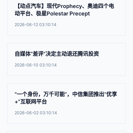
【动点汽车】现代Prophecy、奥迪四个电
动平台、极星Polestar Precept
2026-06-12 03:10:14
自媒体“差评”决定主动退还腾讯投资
2026-06-10 03:10:14
“一个身份，万千可能”，中信集团推出“优享
+”互联网平台
2026-06-02 03:10:14