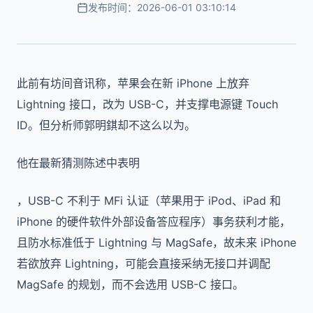
发布时间：2026-06-01 03:10:14
此前有坊间音讯称，苹果会在新 iPhone 上放弃
Lightning 接口，改为 USB-C，并支撑电源键 Touch
ID。但分析师郭明錤却不这么以为。
他在最新猜测陈述中表明
，USB-C 不利于 MFi 认证（苹果用于 iPod、iPad 和
iPhone 的硬件软件外部设备答应程序）事务获利才能，
且防水标准低于 Lightning 与 MagSafe，故未来 iPhone
若欲放弃 Lightning，可能会直接采纳无接口并调配
MagSafe 的规划，而不会选用 USB-C 接口。