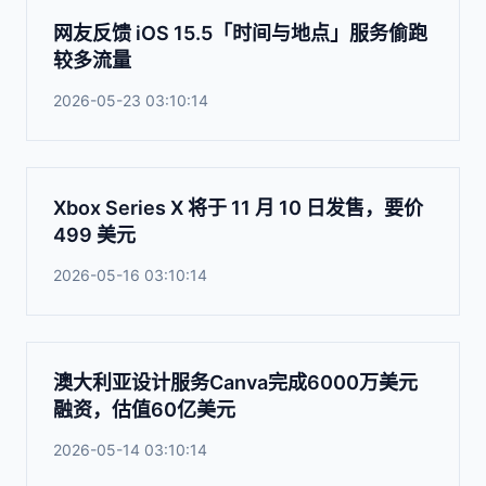
网友反馈 iOS 15.5「时间与地点」服务偷跑
较多流量
2026-05-23 03:10:14
Xbox Series X 将于 11 月 10 日发售，要价
499 美元
2026-05-16 03:10:14
澳大利亚设计服务Canva完成6000万美元
融资，估值60亿美元
2026-05-14 03:10:14