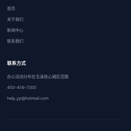
首页
关于我们
新闻中心
联系我们
联系方式
办公活动分布在玉溪核心城区范围
400-456-7200
help_yp@hotmail.com