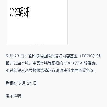
5 月 23 日，差评取得由腾讯爱好内容基金（TOPIC）领
投，云启本钱、中寰本钱等跟投的 3000 万 A 轮融资。
不过差评大众号频频洗稿的音讯也使该事情备受争议。
腾讯在 5 月 24 日
发布声明