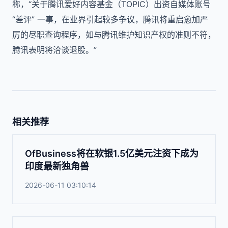
称，“关于腾讯爱好内容基金（TOPIC）出资自媒体账号
“差评” 一事，在业界引起较多争议，腾讯将重启愈加严
厉的尽职查询程序，如与腾讯维护知识产权的准则不符，
腾讯表明将洽谈退股。”
相关推荐
OfBusiness将在软银1.5亿美元注资下成为
印度最新独角兽
2026-06-11 03:10:14