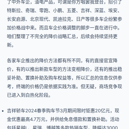
了中外车企，油电产品，可谓是你方唱罢我登台，招引了
特斯拉、奇瑞、零跑、小鹏、五菱、吉祥、深蓝、埃安、
长安启源、北京现代、凯迪拉克、日产等很多车企纷繁参
加价格战中来。而且车企价格调整的脚步一直在进行中。
咱们整理了不完全的降价战略汇总，后续会持续坚持更
新。
各家车企推出的降价方法都有所不同，有的直接官宣降
价，有的以推出新款车型的方法变相降价，还有的推出稳
妥补助、置换补助及购车权益等，所以汇总的信息仅供参
考，终端的价格仍是依据实践为准。但无疑，商场竞争现
已进入到白热化阶段。
吉祥轿车2024春季购车节3月期间限时钜惠20亿元，现
金优惠最高4.7万元，并供给免息借款和置换补助。活动
包括星越L、星瑞、博越等多款热销车型，降幅达3000