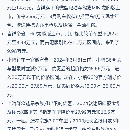
元至1.4万元。吉祥旗下的微型电动车熊猫MINI龙腾版上
市，价格3.99万元；3月购车权益包括至高1万元现金红
包、赠送便携式充电枪以及质保、金融礼遇。
吉祥帝豪L HiP龙腾版上市，其价格比较前车型下调2万
元至8.98万元，而高配版别也在10万元区间内，来到了
9.98万元。
小鹏轿车于官微宣告，2024年3月31日前，小鹏G6全系
车型限时立减2万元，优惠后的起价格为18.99万元，进
入20万元以下的价格区间。现在，小鹏G6的官方辅导价
为20.99万-27.69万元，优惠后价格为18.99万-25.69万
元。
上汽群众途昂宗族推出限时优惠，2024款途昂四驱奢华
及途昂X四驱奢华指定车型降价至27.99万元和26.5万
元。一起，途昂宗族2.0T车型享2000元现金抵用或3年
无忧保养。飞凡F7也推出限时优惠，多款车型降价2.5