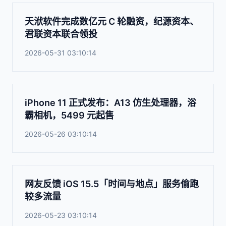
天洑软件完成数亿元 C 轮融资，纪源资本、
君联资本联合领投
2026-05-31 03:10:14
iPhone 11 正式发布：A13 仿生处理器，浴
霸相机，5499 元起售
2026-05-26 03:10:14
网友反馈 iOS 15.5「时间与地点」服务偷跑
较多流量
2026-05-23 03:10:14