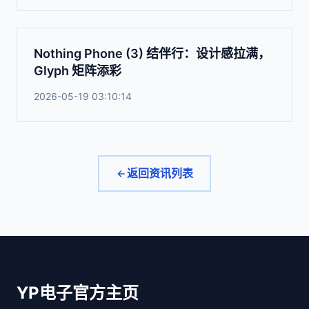
Nothing Phone (3) 结伴行：设计感拉满，
Glyph 矩阵添彩
2026-05-19 03:10:14
返回资讯列表
YP电子官方主页