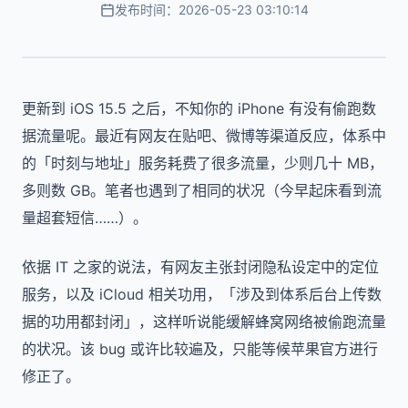
发布时间：2026-05-23 03:10:14
更新到 iOS 15.5 之后，不知你的 iPhone 有没有偷跑数
据流量呢。最近有网友在贴吧、微博等渠道反应，体系中
的「时刻与地址」服务耗费了很多流量，少则几十 MB，
多则数 GB。笔者也遇到了相同的状况（今早起床看到流
量超套短信……）。
依据 IT 之家的说法，有网友主张封闭隐私设定中的定位
服务，以及 iCloud 相关功用，「涉及到体系后台上传数
据的功用都封闭」，这样听说能缓解蜂窝网络被偷跑流量
的状况。该 bug 或许比较遍及，只能等候苹果官方进行
修正了。