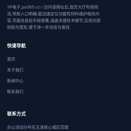
YP电子,pa365.cc✅访问该网址后,首页大厅布局简
洁,导航入口明确,能迅速定位功能性材料维护相关内
容.页面信息前半段密集,涵盖关键技术细节,后续内容
则较为宽松,便于进一步浏览与查找.
快速导航
首页
关于我们
新闻中心
联系我们
联系方式
办公活动分布在玉溪核心城区范围