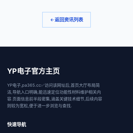
返回资讯列表
YP电子官方主页
YP电子,pa365.cc✅访问该网址后,首页大厅布局简
洁,导航入口明确,能迅速定位功能性材料维护相关内
容.页面信息前半段密集,涵盖关键技术细节,后续内容
则较为宽松,便于进一步浏览与查找.
快速导航