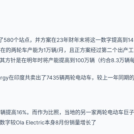
80个站点，并方案在23年财年末将这一数字提高到1400个。
在的两轮车产能为1万辆/月，且正方案经过第二个出产工
y表明，其方针是在明年时将产能提高到100万辆（约合8.3万辆
nergy在印度共卖出了7435辆两轮电动车，较上一年同期的
0辆提高16%。而作为比照，当地的另一家两轮电动车巨子Ola 
较Ola Electric本身8月份销量增长了