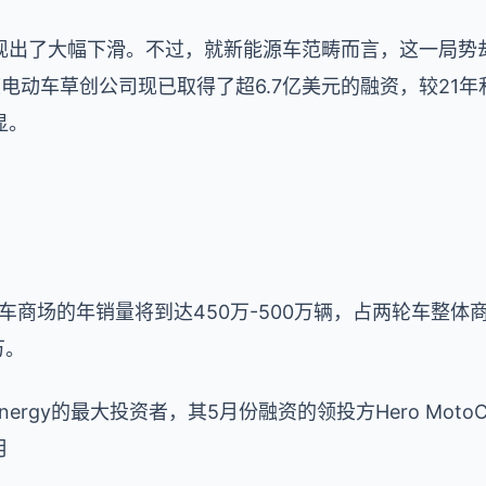
现出了大幅下滑。不过，就新能源车范畴而言，这一局势
动车草创公司现已取得了超6.7亿美元的融资，较21年和20
显。
车商场的年销量将到达450万-500万辆，占两轮车整体商场
万。
Energy
的最大投资者，其
5
月份融资的领投方
Hero Moto
月