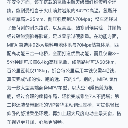
在安全方面，该车搭载的氢瓶由航天级碳纤维资料全环
绕，能耐受相当于火山喷射岩浆的842℃高温，氢瓶纤
维壁厚高达25mm、耐压强度到达70Mpa；整车还经过
了最苛刻的耐久路试，以及高温、酷寒耐候实验，并顺畅
经过磕碰测验等验证，足以显示过硬质量。在功能方面，
MIFA 氢选用92kw燃料电池体系与70Mpa储氢体系，匹
配高功能三合一电桥，全面打造优质功能，而且仅需3～
5分钟即可加满6.4kg高压氢瓶，续航路程可达605km，
百公里氢耗仅1.18kg，折合每公里运用本钱仅需4毛钱，
真实完成“加的快、跑的远、花的少”。别的，MIFA 氢作
为一款大型高端商务MPV车型，以大空间乘员舱为根
底，经过合理的座椅布局，轻松完成乘坐7人不拥堵；第
二排还装备带腿托的VIP奢华主动调理座椅，可提供轻松
仰卧的舒适乘坐环境，再加上超大尺度电动全景天窗，搭
车视界更开阔、心境更酣畅。