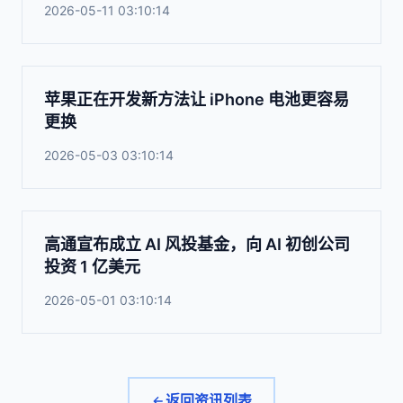
2026-05-11 03:10:14
苹果正在开发新方法让 iPhone 电池更容易
更换
2026-05-03 03:10:14
高通宣布成立 AI 风投基金，向 AI 初创公司
投资 1 亿美元
2026-05-01 03:10:14
返回资讯列表