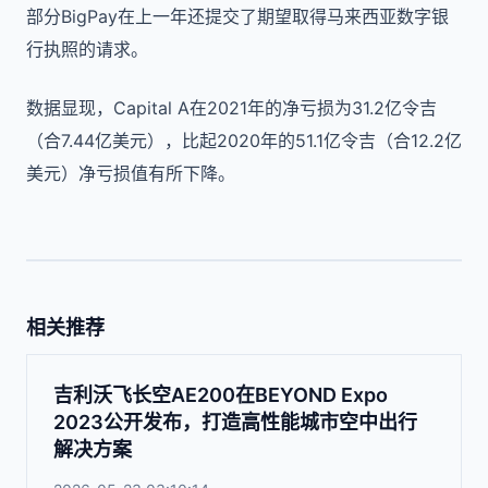
部分BigPay在上一年还提交了期望取得马来西亚数字银
行执照的请求。
数据显现，Capital A在2021年的净亏损为31.2亿令吉
（合7.44亿美元），比起2020年的51.1亿令吉（合12.2亿
美元）净亏损值有所下降。
相关推荐
吉利沃飞长空AE200在BEYOND Expo
2023公开发布，打造高性能城市空中出行
解决方案