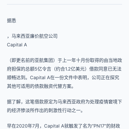
据悉
，马来西亚廉价航空公司
Capital A
（即更名前的亚航集团）于上一年十月份取得的由当地政
府担保的总额5亿令吉（约合1.2亿美元）借款同意已无法
顺畅达到。Capital A在一份文件中表明，公司正在探究
其他可适用的债款融资代替方案。
据了解，这笔借款原定为马来西亚政府为处理疫情窘境下
的经济惨淡所作出的刺激性行动之一。
早在2020年7月，Capital A就触发了名为“PN17”的财政