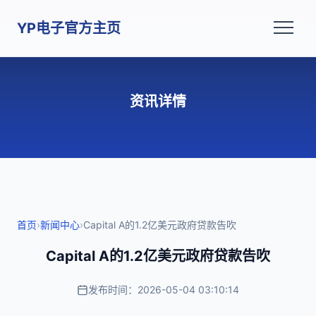
YP电子官方主页
资讯详情
首页
›
新闻中心
›
Capital A的1.2亿美元政府贷款告吹
Capital A的1.2亿美元政府贷款告吹
发布时间：2026-05-04 03:10:14