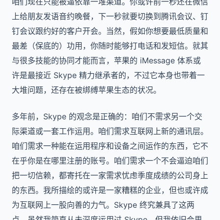
咱们现在只能被逼依靠一堆渠道。你或许前一秒还在微信
上给朋友发语音约晚餐，下一秒就要切换到腾讯会议、钉
钉会议跟约好的客户开会。当然，假如你想要最低质量和
最差（保底的）功用，你随时能够打电话和发短信。就其
与很多技能的协同才能而言，苹果的 iMessage 体系或
许是最接近 Skype 精力继承者的，不过它本身也带着一
大堆问题，还存在被绑缚苹果生态的状况。
多年前，Skype 的观念是正确的：咱们不需求另一个交
际渠道或一套工作运用。咱们需求互联网上新的通讯层。
咱们需求一种能在运用程序和设备之间运作的东西，它不
在乎你是在哪里注册的账号。咱们需求一个不会逼迫咱们
把一切信赖，都寄托在一家需求忧虑季度成绩的公司身上
的东西。我所描绘的或许是一家糟糕的企业，但也或许成
为互联网上一股向善的力气。Skype 终究兼具了这两
点。虽然我简直从未深度运用过 Skype，但我依旧会思