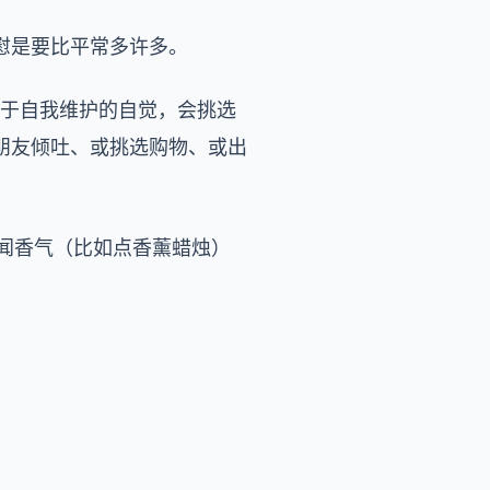
慰是要比平常多许多。
出于自我维护的自觉，会挑选
朋友倾吐、或挑选购物、或出
用闻香气（比如点香薰蜡烛）