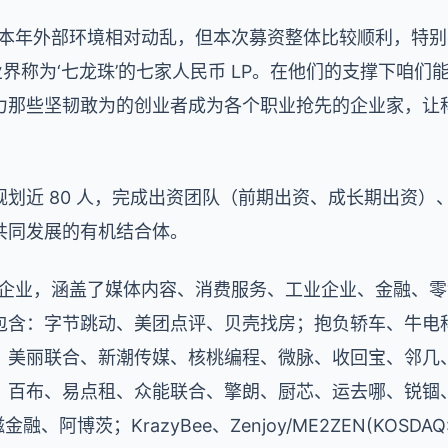
本年外部环境相对动乱，但本次募资整体比较顺利，特别感
了业界称为‘七龙珠’的七家人民币 LP。在他们的支撑下咱
力那些坚韧敢为的创业者成为各个职业抢先的企业家，让
划近 80 人，完成出资团队（前期出资、成长期出资）
共同发展的有机结合体。
成员企业，涵盖了媒体内容、消费服务、工业企业、金融、
包含：字节跳动、美团点评、贝壳找房；抱负轿车、牛电科
、美丽联合、新潮传媒、核桃编程、微脉、收回宝、邻几
百布、易点租、众能联合、擎朗、厨芯、运去哪、锐锢、
阿博茨；KrazyBee、Zenjoy/ME2ZEN(KOSDAQ:A