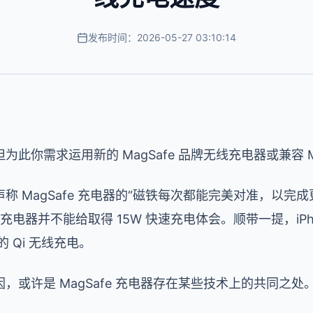
发布时间：2026-05-27 03:10:14
此你需求运用新的 MagSafe 品牌无线充电器或兼容 Ma
称 MagSafe 充电器的“磁铁每次都能完美对准，以完
充电器并不能给取得 15W 快速充电体会。顺带一提，iPhone
 的 Qi 无线充电。
，或许是 MagSafe 充电器存在某些技术上的共同之处