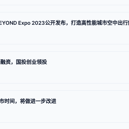
EYOND Expo 2023公开发布，打造高性能城市空中出
 轮融资，国投创业领投
ld 上市时间，将做进一步改进