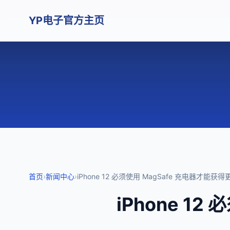
YP电子官方主页
首页
›
新闻中心
›
iPhone 12 必须使用 MagSafe 充电器才能
iPhone 1