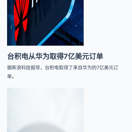
台积电从华为取得7亿美元订单
据新浪科技报导，台积电取得了来自华为的7亿美元订
单。