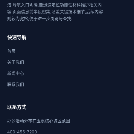
洁,导航入口明确,能迅速定位功能性材料维护相关内
容.页面信息前半段密集,涵盖关键技术细节,后续内容
则较为宽松,便于进一步浏览与查找.
快速导航
首页
关于我们
新闻中心
联系我们
联系方式
办公活动分布在玉溪核心城区范围
400-456-7200