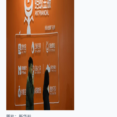
图片：新华社