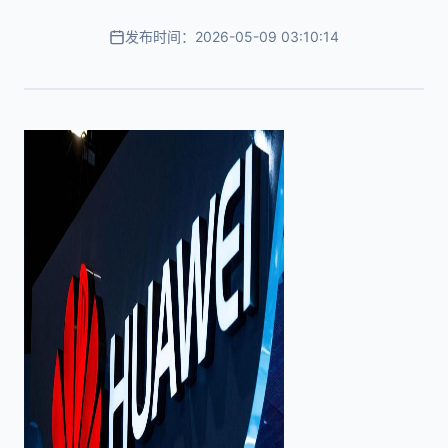
发布时间：2026-05-09 03:10:14