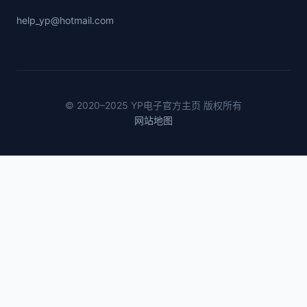
help_yp@hotmail.com
© 2020–2025 YP电子官方主页 版权所有
网站地图