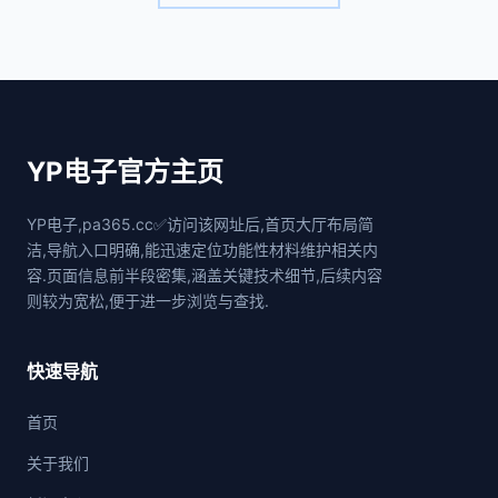
YP电子官方主页
YP电子,pa365.cc✅访问该网址后,首页大厅布局简
洁,导航入口明确,能迅速定位功能性材料维护相关内
容.页面信息前半段密集,涵盖关键技术细节,后续内容
则较为宽松,便于进一步浏览与查找.
快速导航
首页
关于我们