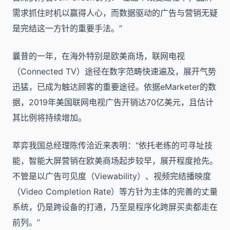
需求抓住时机以赢得人心，而数据驱动的广告与营销无疑
是完结这一方针的重要手法。”
曩昔的一年，在海外特别是欧美商场，联网电视
（
Connected TV
）途径在数字范畴快速遍及，展开气势
迅猛，已成为触达顾客的重要途径。依据
eMarketer
的数
据，
2019
年美国联网电视广告开销达
70
亿美元，且估计
其比例将持续增加。
萃弈我国总经理陈传洽近来表明：“依托老练的可寻址技
能，智能大屏营销在欧美商场起步较早，展开程度抢先。
不管是以广告可见度（
Viewability
）、视频完结播映度
（
Video Completion Rate
）等方针为主体的完善的丈量
系统，仍是跨设备的打通，乃至是程序化跨屏买卖都走在
前列。”