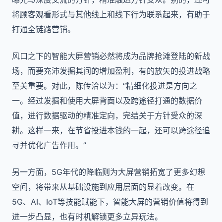
将顾客观看形式与其他线上和线下行为联系起来，有助于
打通全链路营销。
风口之下的智能大屏营销必然将成为品牌抢滩登陆的新战
场，而要充沛发掘其间的增加盈利，有的放矢的投进战略
至关重要。对此，陈传洽以为：“精细化投进是方向之
一。经过发掘和使用大屏背面以及跨途径打通的数据价
值，进行数据驱动的精准定向，完结关于方针受众的深
耕。这样一来，在节省投进本钱的一起，还可以跨途径追
寻并优化广告作用。”
另一方面，
5G
年代的降临则为大屏营销拓宽了更多幻想
空间，将带来从基础设施到应用层面的显着改变。在
5G
、
AI
、
IoT
等技能赋能下，智能大屏的营销价值将得到
进一步凸显，也有时机解锁更多立异玩法。