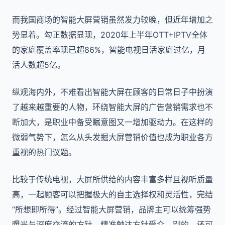
而我国商场的智能大屏营销虽然发力较晚，但近年增加之
势显着。勾正数据显现，
2020
年上半年
OTT+IPTV
全体
的家庭覆盖率现已超
86%
，智能电视日活家庭过亿，月
活人数超
5
亿。
纵观海内外，不难看出智能大屏在顾客的日常日子中扮演
了越来越重要的人物，环绕智能大屏的广告营销需求也不
断加大，是职业中备受瞩意图又一增加驱动力。在这样的
微弱气势下，怎么从头发掘大屏营销价值也成为职业各方
重视的热门议题。
比较于传统电视，大屏所供给的内容丰富多样且视听质量
高，一起顾客可以把握极大的自主选择权和灵活性，完结
“所想即所得”。经过智能大屏营销，品牌主可以统筹强势
曝光与深度交流的方针，精准触达方针受众。别的，还可