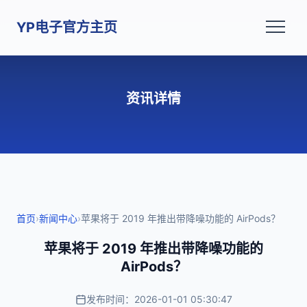
YP电子官方主页
资讯详情
首页
›
新闻中心
›
苹果将于 2019 年推出带降噪功能的 AirPods？
苹果将于 2019 年推出带降噪功能的
AirPods？
发布时间：2026-01-01 05:30:47