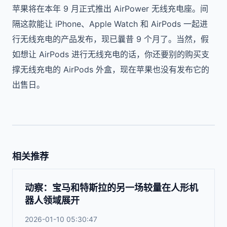
苹果将在本年 9 月正式推出 AirPower 无线充电座。间
隔这款能让 iPhone、Apple Watch 和 AirPods 一起进
行无线充电的产品发布，现已曩昔 9 个月了。当然，假
如想让 AirPods 进行无线充电的话，你还要别的购买支
撑无线充电的 AirPods 外盒，现在苹果也没有发布它的
出售日。
相关推荐
动察：宝马和特斯拉的另一场较量在人形机
器人领域展开
2026-01-10 05:30:47