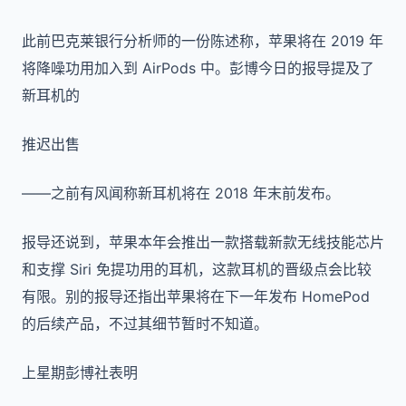
此前巴克莱银行分析师的一份陈述称，苹果将在 2019 年
将降噪功用加入到 AirPods 中。彭博今日的报导提及了
新耳机的
推迟出售
——之前有风闻称新耳机将在 2018 年末前发布。
报导还说到，苹果本年会推出一款搭载新款无线技能芯片
和支撑 Siri 免提功用的耳机，这款耳机的晋级点会比较
有限。别的报导还指出苹果将在下一年发布 HomePod
的后续产品，不过其细节暂时不知道。
上星期彭博社表明