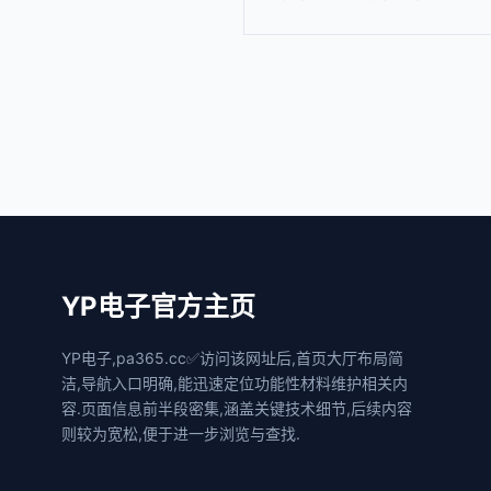
YP电子官方主页
YP电子,pa365.cc✅访问该网址后,首页大厅布局简
洁,导航入口明确,能迅速定位功能性材料维护相关内
容.页面信息前半段密集,涵盖关键技术细节,后续内容
则较为宽松,便于进一步浏览与查找.