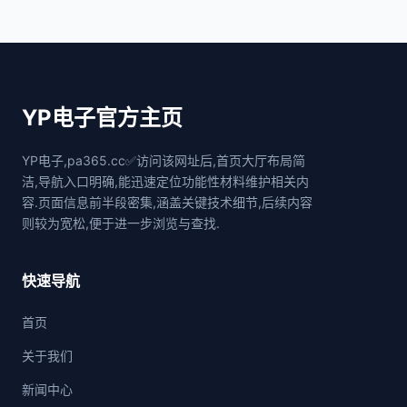
YP电子官方主页
YP电子,pa365.cc✅访问该网址后,首页大厅布局简
洁,导航入口明确,能迅速定位功能性材料维护相关内
容.页面信息前半段密集,涵盖关键技术细节,后续内容
则较为宽松,便于进一步浏览与查找.
快速导航
首页
关于我们
新闻中心