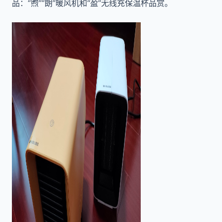
品：“煦”“朗”暖风机和“盈”无线充保温杯品赏。