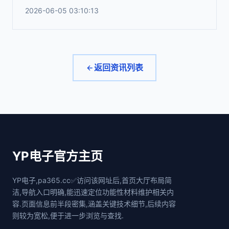
2026-06-05 03:10:13
返回资讯列表
YP电子官方主页
YP电子,pa365.cc✅访问该网址后,首页大厅布局简
洁,导航入口明确,能迅速定位功能性材料维护相关内
容.页面信息前半段密集,涵盖关键技术细节,后续内容
则较为宽松,便于进一步浏览与查找.