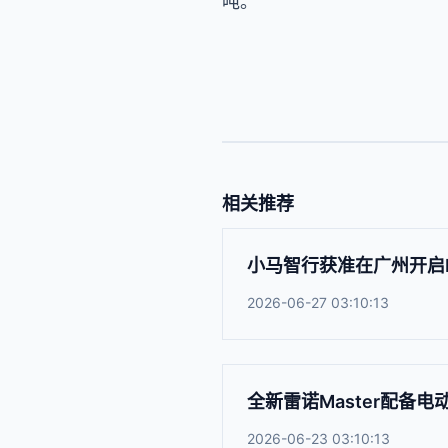
吨。
相关推荐
小马智行获准在广州开启
2026-06-27 03:10:13
全新雷诺Master配备
2026-06-23 03:10:13