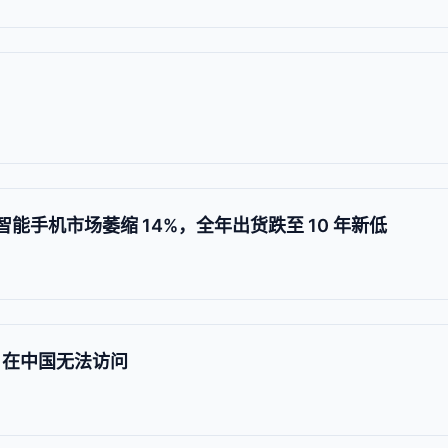
度智能手机市场萎缩 14%，全年出货跌至 10 年新低
re 在中国无法访问