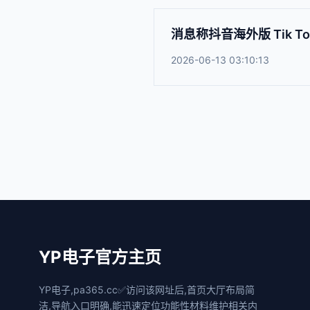
消息称抖音海外版 Tik 
2026-06-13 03:10:13
YP电子官方主页
YP电子,pa365.cc✅访问该网址后,首页大厅布局简
洁,导航入口明确,能迅速定位功能性材料维护相关内