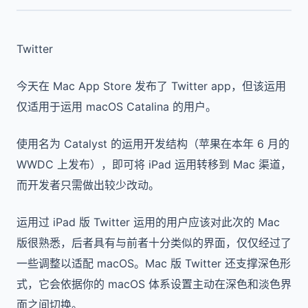
Twitter
今天在 Mac App Store 发布了 Twitter app，但该运用
仅适用于运用 macOS Catalina 的用户。
使用名为 Catalyst 的运用开发结构（苹果在本年 6 月的
WWDC 上发布），即可将 iPad 运用转移到 Mac 渠道，
而开发者只需做出较少改动。
运用过 iPad 版 Twitter 运用的用户应该对此次的 Mac
版很熟悉，后者具有与前者十分类似的界面，仅仅经过了
一些调整以适配 macOS。Mac 版 Twitter 还支撑深色形
式，它会依据你的 macOS 体系设置主动在深色和淡色界
面之间切换。