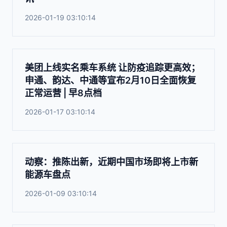
2026-01-19 03:10:14
美团上线实名乘车系统 让防疫追踪更高效；
申通、韵达、中通等宣布2月10日全面恢复
正常运营 | 早8点档
2026-01-17 03:10:14
动察：推陈出新，近期中国市场即将上市新
能源车盘点
2026-01-09 03:10:14