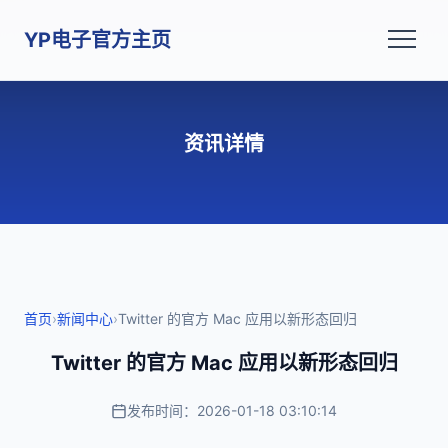
YP电子官方主页
资讯详情
首页
›
新闻中心
›
Twitter 的官方 Mac 应用以新形态回归
Twitter 的官方 Mac 应用以新形态回归
发布时间：2026-01-18 03:10:14