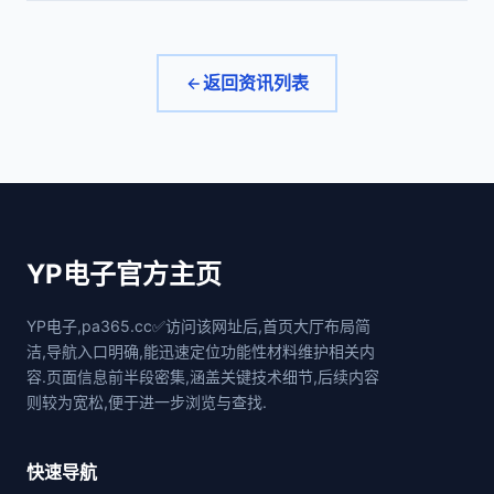
返回资讯列表
YP电子官方主页
YP电子,pa365.cc✅访问该网址后,首页大厅布局简
洁,导航入口明确,能迅速定位功能性材料维护相关内
容.页面信息前半段密集,涵盖关键技术细节,后续内容
则较为宽松,便于进一步浏览与查找.
快速导航