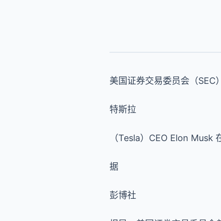
美国证券交易委员会（SEC
特斯拉
（Tesla）CEO Elon
据
彭博社