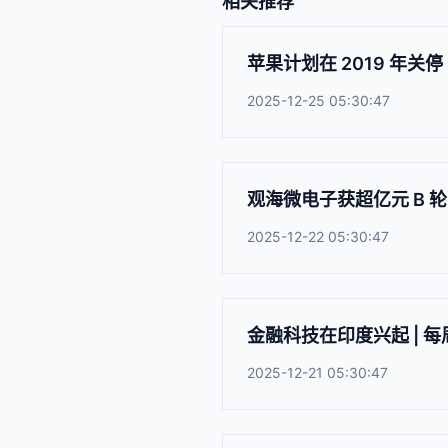
相关推荐
苹果计划在 2019 年关停 
2025-12-25 05:30:47
观海微电子获超亿元 B 
2025-12-22 05:30:47
金融科技在印度兴起 | 
2025-12-21 05:30:47