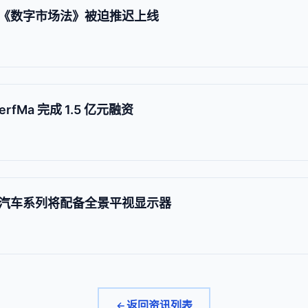
《数字市场法》被迫推迟上线
rfMa 完成 1.5 亿元融资
e 电动汽车系列将配备全景平视显示器
返回资讯列表