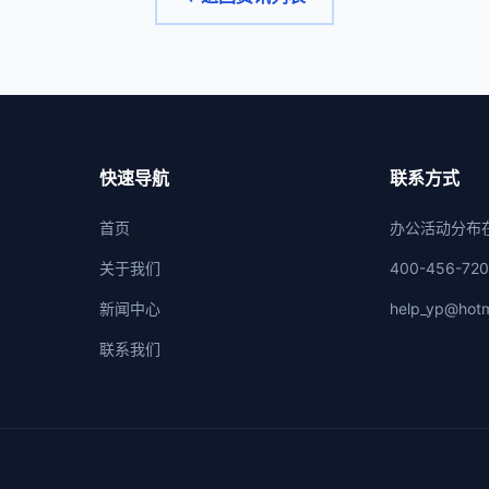
快速导航
联系方式
首页
办公活动分布
关于我们
400-456-72
新闻中心
help_yp@hotm
联系我们