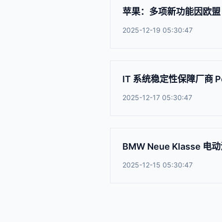
苹果：多项新功能因欧盟
2025-12-19 05:30:47
IT 系统稳定性保障厂商 Pe
2025-12-17 05:30:47
BMW Neue Klass
2025-12-15 05:30:47