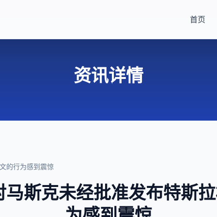
首页
资讯详情
推文的行为感到震惊
 对马斯克未经批准发布特斯
为感到震惊