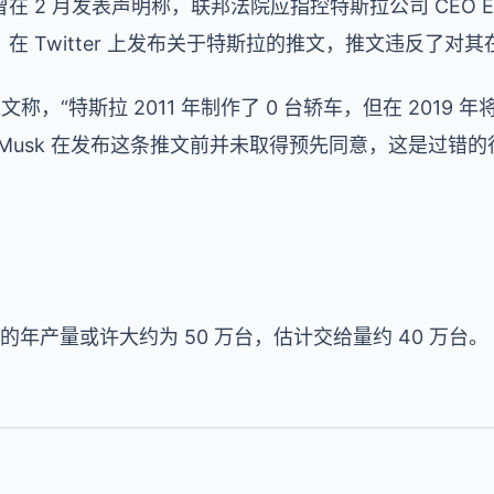
 2 月发表声明称，联邦法院应指控特斯拉公司 CEO El
在 Twitter 上发布关于特斯拉的推文，推文违反了对
日发布推文称，“特斯拉 2011 年制作了 0 台轿车，但在 2019
 Musk 在发布这条推文前并未取得预先同意，这是过错的
末的年产量或许大约为 50 万台，估计交给量约 40 万台。