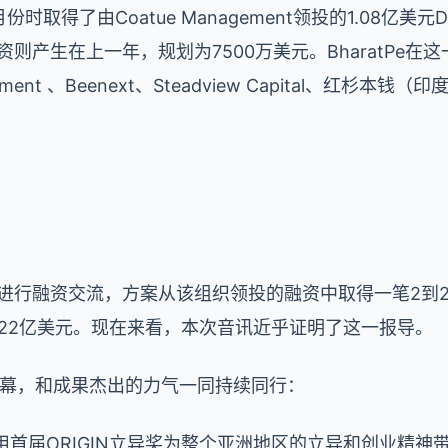
2月份时取得了由Coatue Management领投的1.08
则产生在上一年，规划为7500万美元。BharatPe在这
ent 、Beenext、Steadview Capital、红杉本钱（印度）
君基金进行融资交流，方案从该组织领投的融资中取得一笔2到
18到22亿美元。现在来看，本次音讯近乎证明了这一报导。
开序幕，和成果杰出的力气一同持续同行：
lobal用首届ORIGIN立异奖为整个亚洲地区的立异和创业