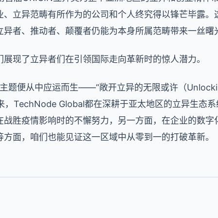
业、立异范畴有所作为的公司和个人终究得以锋芒毕露。这
立异者、推动者、颠覆者仍能为本身所属范畴带来一丝曙
们展现了立异者们在引领国际走向革新时的惊人潜力。
主题便从中应运而生
——
“敞开立异的无限或许（
Unlocki
来，
TechNode Global
都在深耕于亚太地区的立异生态系
在战胜疫情影响时的不懈努力，另一方面，在企业的数字
等方面，咱们也能见证这一区域中从零到一的打破革新。