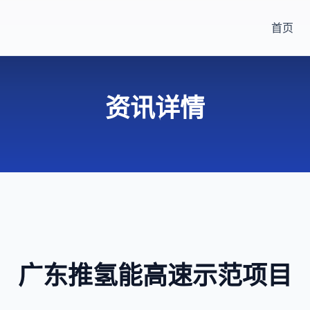
首页
资讯详情
广东推氢能高速示范项目