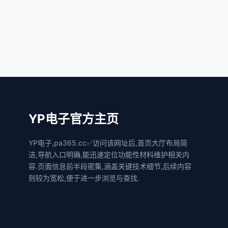
YP电子官方主页
YP电子,pa365.cc✅访问该网址后,首页大厅布局简
洁,导航入口明确,能迅速定位功能性材料维护相关内
容.页面信息前半段密集,涵盖关键技术细节,后续内容
则较为宽松,便于进一步浏览与查找.